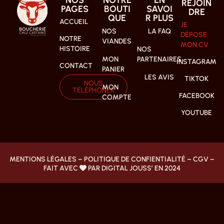
REJOIN
PAGES
BOUTI
SAVOI
DRE
QUE
R PLUS
ACCUEIL
JE
NOS
LA FAQ
DÉPOSE
NOTRE
VIANDES
MON CV
HISTOIRE
NOS
MON
PARTENAIRES
INSTAGRAM
CONTACT
PANIER
LES AVIS
TIKTOK
NOUS
MON
TÉLÉPHONER
FACEBOOK
COMPTE
YOUTUBE
MENTIONS LÉGALES
–
POLITIQUE DE CONFIENTIALITÉ
–
CGV
–
FAIT AVEC
PAR DIGITAL JOUSS’ EN 2024