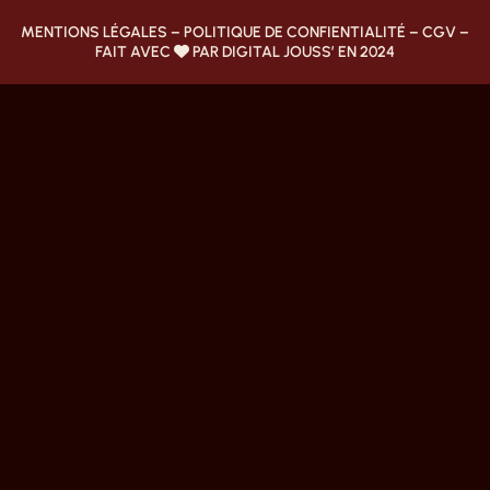
MENTIONS LÉGALES
–
POLITIQUE DE CONFIENTIALITÉ
–
CGV
–
FAIT AVEC
PAR DIGITAL JOUSS’ EN 2024