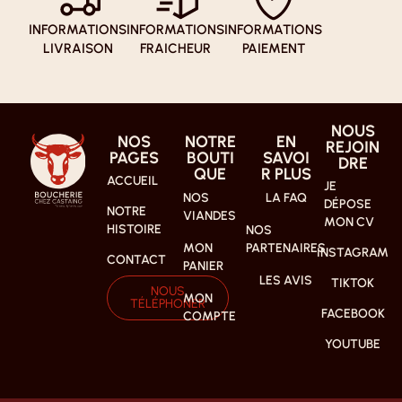
INFORMATIONS
INFORMATIONS
INFORMATIONS
LIVRAISON
FRAICHEUR
PAIEMENT
NOUS
NOS
NOTRE
EN
REJOIN
PAGES
BOUTI
SAVOI
DRE
QUE
R PLUS
ACCUEIL
JE
NOS
LA FAQ
DÉPOSE
NOTRE
VIANDES
MON CV
HISTOIRE
NOS
MON
PARTENAIRES
INSTAGRAM
CONTACT
PANIER
LES AVIS
TIKTOK
NOUS
MON
TÉLÉPHONER
FACEBOOK
COMPTE
YOUTUBE