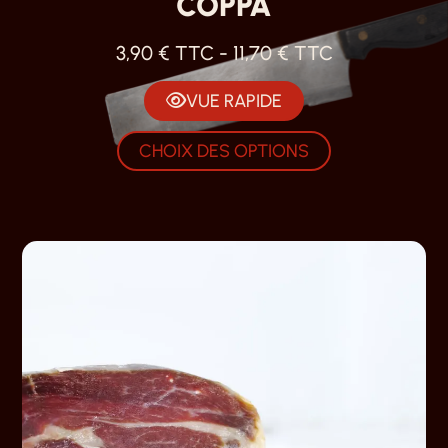
COPPA
3,90
€
TTC -
11,70
€
TTC
VUE RAPIDE
CHOIX DES OPTIONS