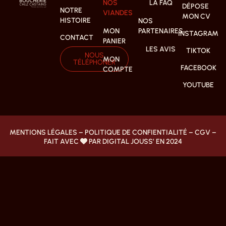
NOS
LA FAQ
DÉPOSE
NOTRE
VIANDES
MON CV
HISTOIRE
NOS
MON
PARTENAIRES
INSTAGRAM
CONTACT
PANIER
LES AVIS
TIKTOK
NOUS
MON
TÉLÉPHONER
FACEBOOK
COMPTE
YOUTUBE
MENTIONS LÉGALES
–
POLITIQUE DE CONFIENTIALITÉ
–
CGV
–
FAIT AVEC
PAR DIGITAL JOUSS’ EN 2024
Chargement de votre