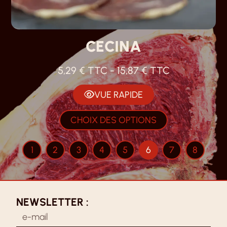
CECINA
5,29
€
TTC -
15,87
€
TTC
VUE RAPIDE
CHOIX DES OPTIONS
1
2
3
4
5
6
7
8
NEWSLETTER :