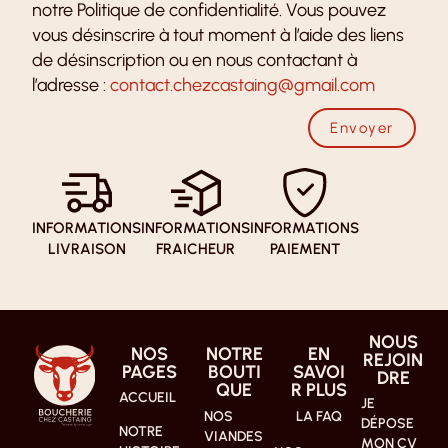
notre Politique de confidentialité. Vous pouvez
vous désinscrire à tout moment à l’aide des liens
de désinscription ou en nous contactant à
l’adresse :
contact.chezcastaing@gmail.com
Envoyer
INFORMATIONS
INFORMATIONS
INFORMATIONS
LIVRAISON
FRAICHEUR
PAIEMENT
NOUS
NOS
NOTRE
EN
REJOIN
PAGES
BOUTI
SAVOI
DRE
QUE
R PLUS
ACCUEIL
JE
NOS
LA FAQ
DÉPOSE
NOTRE
VIANDES
MON CV