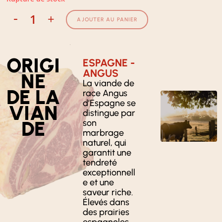
-
+
AJOUTER AU PANIER
ORIGI
ESPAGNE -
ANGUS
NE
La viande de
DE LA
race Angus
d’Espagne se
VIAN
distingue par
DE
son
marbrage
naturel, qui
garantit une
tendreté
exceptionnell
e et une
saveur riche.
Élevés dans
des prairies
espagnoles