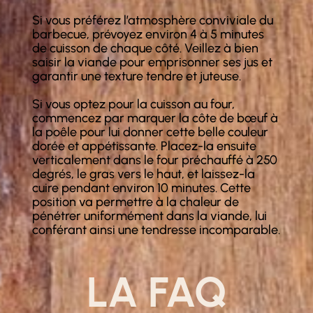
Si vous préférez l’atmosphère conviviale du
barbecue, prévoyez environ 4 à 5 minutes
de cuisson de chaque côté. Veillez à bien
saisir la viande pour emprisonner ses jus et
garantir une texture tendre et juteuse.
Si vous optez pour la cuisson au four,
commencez par marquer la côte de bœuf à
la poêle pour lui donner cette belle couleur
dorée et appétissante. Placez-la ensuite
verticalement dans le four préchauffé à 250
degrés, le gras vers le haut, et laissez-la
cuire pendant environ 10 minutes. Cette
position va permettre à la chaleur de
pénétrer uniformément dans la viande, lui
conférant ainsi une tendresse incomparable.
LA FAQ