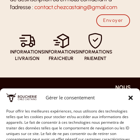
l’adresse :
contact.chezcastaing@gmail.com
Envoyer
INFORMATIONS
INFORMATIONS
INFORMATIONS
LIVRAISON
FRAICHEUR
PAIEMENT
NOUS
NOS
NOTRE
EN
REJOIN
PAGES
BOUTI
SAVOI
Gérer le consentement
DRE
QUE
R PLUS
ACCUEIL
JE
NOS
LA FAQ
Pour offrir les meilleures expériences, nous utilisons des technologies
DÉPOSE
NOTRE
telles que les cookies pour stocker et/ou accéder aux informations des
VIANDES
MON CV
HISTOIRE
NOS
appareils. Le fait de consentir à ces technologies nous permettra de
traiter des données telles que le comportement de navigation ou les ID
MON
PARTENAIRES
INSTAGRAM
CONTACT
uniques sur ce site. Le fait de ne pas consentir ou de retirer son
PANIER
consentement peut avoir un effet négatif sur certaines caractéristiques
LES AVIS