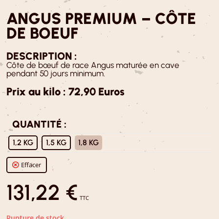
ANGUS PREMIUM – CÔTE
DE BOEUF
DESCRIPTION :
Côte de bœuf de race Angus maturée en cave
pendant 50 jours minimum.
Prix au kilo : 72,90 Euros
QUANTITÉ :
: 1,8 KG
1,2 KG
1,5 KG
1,8 KG
Effacer
131,22
€
TTC
Rupture de stock