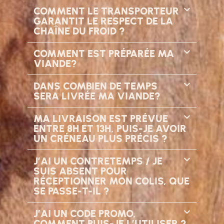
COMMENT LE TRANSPORTEUR
GARANTIT LE RESPECT DE LA
CHAÎNE DU FROID ?
COMMENT EST PRÉPARÉE MA
VIANDE?
DANS COMBIEN DE TEMPS
SERA LIVRÉE MA VIANDE?
MA LIVRAISON EST PRÉVUE
ENTRE 8H ET 13H, PUIS-JE AVOIR
UN CRÉNEAU PLUS PRÉCIS ?
J’AI UN CONTRETEMPS / JE
SUIS ABSENT POUR
RÉCEPTIONNER MON COLIS, QUE
SE PASSE-T-IL ?
J’AI UN CODE PROMO,
COMMENT PUIS-JE L’UTILISER ?