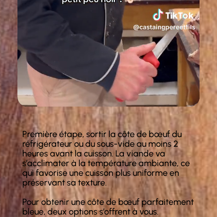
Première étape, sortir la côte de bœuf du
réfrigérateur ou du sous-vide au moins 2
heures avant la cuisson. La viande va
s’acclimater à la température ambiante, ce
qui favorise une cuisson plus uniforme en
préservant sa texture.
Pour obtenir une côte de bœuf parfaitement
bleue, deux options s’offrent à vous.