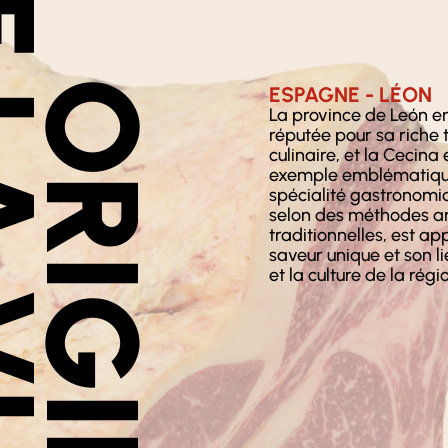
VIANDE
ORIGINE
ESPAGNE - LÉON
La province de León e
réputée pour sa riche 
culinaire, et la Cecina 
exemple emblématique
spécialité gastronomi
selon des méthodes ar
traditionnelles, est ap
saveur unique et son li
et la culture de la régi