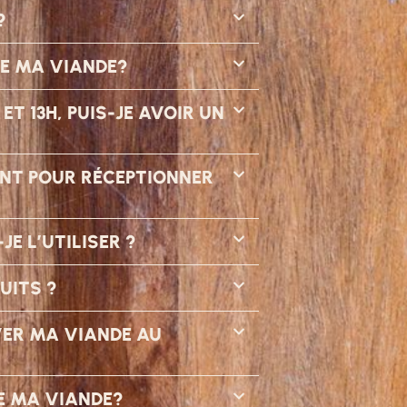
?
ÉE MA VIANDE?
T 13H, PUIS-JE AVOIR UN
SENT POUR RÉCEPTIONNER
E L’UTILISER ?
UITS ?
VER MA VIANDE AU
E MA VIANDE?