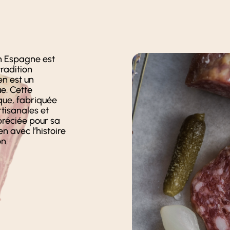
n Espagne est
tradition
en est un
. Cette
que, fabriquée
tisanales et
préciée pour sa
en avec l’histoire
on.