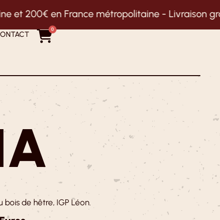
 France métropolitaine -
Livraison gratuite au dess
0
ONTACT
NA
bois de hêtre, IGP Léon.