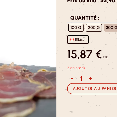
Prix au kilo : 52,90
QUANTITÉ :
: 300 G
100 G
200 G
300 
Effacer
15,87
€
TTC
2 en stock
-
+
AJOUTER AU PANIER