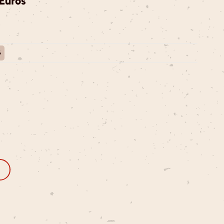
 Euros
G