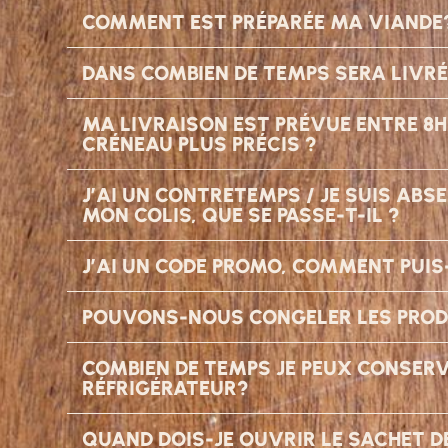
COMMENT EST PRÉPARÉE MA VIANDE
DANS COMBIEN DE TEMPS SERA LIVR
MA LIVRAISON EST PRÉVUE ENTRE 8H E
CRÉNEAU PLUS PRÉCIS ?
J’AI UN CONTRETEMPS / JE SUIS AB
MON COLIS, QUE SE PASSE-T-IL ?
J’AI UN CODE PROMO, COMMENT PUIS-J
POUVONS-NOUS CONGELER LES PROD
COMBIEN DE TEMPS JE PEUX CONSER
RÉFRIGÉRATEUR?
QUAND DOIS-JE OUVRIR LE SACHET D