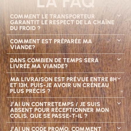
LA FAQ
COMMENT LE TRANSPORTEUR
GARANTIT LE RESPECT DE LA CHAÎNE
DU FROID ?
COMMENT EST PRÉPARÉE MA
VIANDE?
DANS COMBIEN DE TEMPS SERA
LIVRÉE MA VIANDE?
MA LIVRAISON EST PRÉVUE ENTRE 8H
ET 13H, PUIS-JE AVOIR UN CRÉNEAU
PLUS PRÉCIS ?
J’AI UN CONTRETEMPS / JE SUIS
ABSENT POUR RÉCEPTIONNER MON
COLIS, QUE SE PASSE-T-IL ?
J’AI UN CODE PROMO, COMMENT