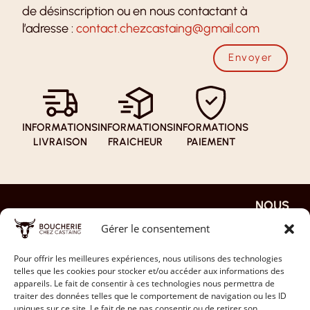
de désinscription ou en nous contactant à
l’adresse :
contact.chezcastaing@gmail.com
Envoyer
INFORMATIONS
INFORMATIONS
INFORMATIONS
LIVRAISON
FRAICHEUR
PAIEMENT
NOUS
NOS
NOTRE
EN
REJOIN
PAGES
BOUTI
SAVOI
Gérer le consentement
DRE
QUE
R PLUS
ACCUEIL
JE
NOS
LA FAQ
Pour offrir les meilleures expériences, nous utilisons des technologies
DÉPOSE
NOTRE
telles que les cookies pour stocker et/ou accéder aux informations des
VIANDES
MON CV
HISTOIRE
NOS
appareils. Le fait de consentir à ces technologies nous permettra de
traiter des données telles que le comportement de navigation ou les ID
MON
PARTENAIRES
INSTAGRAM
CONTACT
uniques sur ce site. Le fait de ne pas consentir ou de retirer son