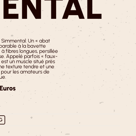
ENTAL
 Simmental. Un « abat
parable à la bavette
 à fibres longues, persillée
e. Appelé parfois « faux-
t est un muscle situé près
ne texture tendre et une
 pour les amateurs de
ue.
 Euros
G