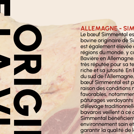
VIANDE
ORIGINE
ALLEMAGNE - SI
Le bœuf Simmental es
bovine originaire de Su
est également élevée 
régions du monde, y c
Bavière en Allemagne.
très réputée pour sa t
riche et sa jutosité. En
du sud de l’Allemagne,
bœuf Simmental est p
raison des conditions 
favorables, notamment
pâturages verdoyants 
d’élevage traditionnell
bavarois veillent à ce 
Simmental bénéficient
environnement sain et
garantir la qualité de 