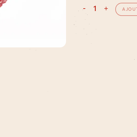
-
+
AJOU