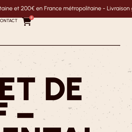
en France métropolitaine -
Livraison gratuite au d
0
ONTACT
ET DE
 –