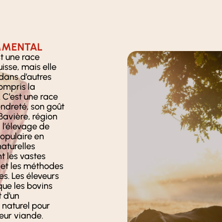
MMENTAL
t une race
isse, mais elle
dans d’autres
ompris la
 C’est une race
endreté, son goût
 Bavière, région
 l’élevage de
opulaire en
naturelles
 les vastes
et les méthodes
es. Les éleveurs
que les bovins
 d’un
 naturel pour
leur viande.