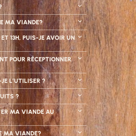
?
ÉE MA VIANDE?
T 13H, PUIS-JE AVOIR UN
SENT POUR RÉCEPTIONNER
E L’UTILISER ?
UITS ?
VER MA VIANDE AU
E MA VIANDE?