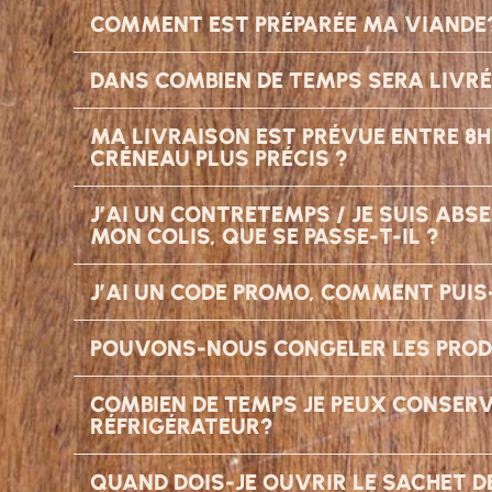
COMMENT EST PRÉPARÉE MA VIANDE
DANS COMBIEN DE TEMPS SERA LIVR
MA LIVRAISON EST PRÉVUE ENTRE 8H E
CRÉNEAU PLUS PRÉCIS ?
J’AI UN CONTRETEMPS / JE SUIS AB
MON COLIS, QUE SE PASSE-T-IL ?
J’AI UN CODE PROMO, COMMENT PUIS-J
POUVONS-NOUS CONGELER LES PROD
COMBIEN DE TEMPS JE PEUX CONSER
RÉFRIGÉRATEUR?
QUAND DOIS-JE OUVRIR LE SACHET D