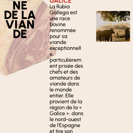
GALICE
NE
La Rubia
DE LA
Gallega est
une race
VIAN
bovine
DE
renommée
pour sa
viande
exceptionnell
e,
particulièrem
ent prisée des
chefs et des
amateurs de
viande dans
le monde
entier. Elle
provient de la
région de la «
Galice », dans
le nord-ouest
de l’Espagne
et tire son