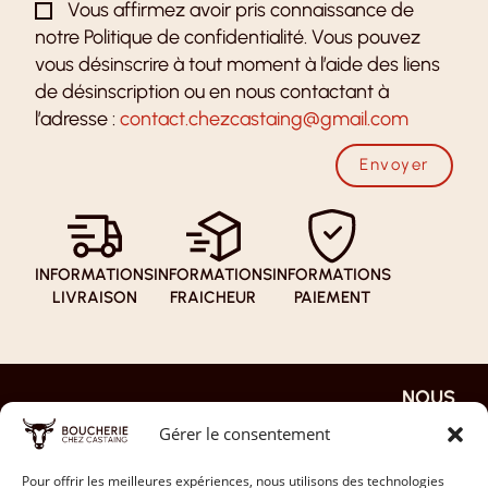
Vous affirmez avoir pris connaissance de
notre Politique de confidentialité. Vous pouvez
vous désinscrire à tout moment à l’aide des liens
de désinscription ou en nous contactant à
l’adresse :
contact.chezcastaing@gmail.com
Envoyer
INFORMATIONS
INFORMATIONS
INFORMATIONS
LIVRAISON
FRAICHEUR
PAIEMENT
NOUS
NOS
NOTRE
EN
REJOIN
PAGES
BOUTI
SAVOI
Gérer le consentement
DRE
QUE
R PLUS
ACCUEIL
JE
NOS
LA FAQ
Pour offrir les meilleures expériences, nous utilisons des technologies
DÉPOSE