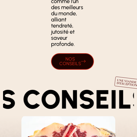
comme l’un
des meilleurs
du monde,
alliant
tendreté,
jutosité et
saveur
profonde.
NOS
CONSEILS
NSEILS
NOS