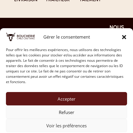
NOUS
NOS
NOTRE
EN
REJOIN
PAGES
BOUTI
SAVOI
Gérer le consentement
DRE
QUE
R PLUS
ACCUEIL
JE
NOS
LA FAQ
Pour offrir les meilleures expériences, nous utilisons des technologies
DÉPOSE
NOTRE
telles que les cookies pour stocker et/ou accéder aux informations des
VIANDES
MON CV
HISTOIRE
NOS
appareils. Le fait de consentir à ces technologies nous permettra de
traiter des données telles que le comportement de navigation ou les ID
MON
PARTENAIRES
INSTAGRAM
CONTACT
uniques sur ce site. Le fait de ne pas consentir ou de retirer son
PANIER
consentement peut avoir un effet négatif sur certaines caractéristiques
LES AVIS
TIKTOK
NOUS
et fonctions.
MON
TÉLÉPHONER
FACEBOOK
COMPTE
YOUTUBE
Accepter
Refuser
Voir les préférences
MENTIONS LÉGALES
–
POLITIQUE DE CONFIENTIALITÉ
–
CGV
–
FAIT AVEC
PAR DIGITAL JOUSS’ EN 2024