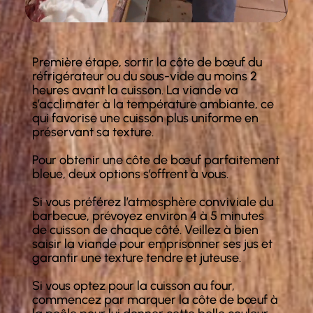
Première étape, sortir la côte de bœuf du
réfrigérateur ou du sous-vide au moins 2
heures avant la cuisson. La viande va
s’acclimater à la température ambiante, ce
qui favorise une cuisson plus uniforme en
préservant sa texture.
Pour obtenir une côte de bœuf parfaitement
bleue, deux options s’offrent à vous.
Si vous préférez l’atmosphère conviviale du
barbecue, prévoyez environ 4 à 5 minutes
de cuisson de chaque côté. Veillez à bien
saisir la viande pour emprisonner ses jus et
garantir une texture tendre et juteuse.
Si vous optez pour la cuisson au four,
commencez par marquer la côte de bœuf à