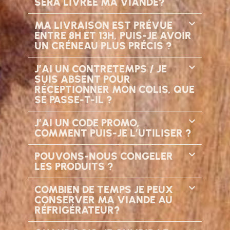
SERA LIVRÉE MA VIANDE?
MA LIVRAISON EST PRÉVUE
ENTRE 8H ET 13H, PUIS-JE AVOIR
UN CRÉNEAU PLUS PRÉCIS ?
J’AI UN CONTRETEMPS / JE
SUIS ABSENT POUR
RÉCEPTIONNER MON COLIS, QUE
SE PASSE-T-IL ?
J’AI UN CODE PROMO,
COMMENT PUIS-JE L’UTILISER ?
POUVONS-NOUS CONGELER
LES PRODUITS ?
COMBIEN DE TEMPS JE PEUX
CONSERVER MA VIANDE AU
RÉFRIGÉRATEUR?