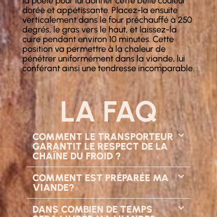
la poêle pour lui donner cette belle couleur
dorée et appétissante. Placez-la ensuite
verticalement dans le four préchauffé à 250
degrés, le gras vers le haut, et laissez-la
cuire pendant environ 10 minutes. Cette
position va permettre à la chaleur de
pénétrer uniformément dans la viande, lui
conférant ainsi une tendresse incomparable.
LA FAQ
COMMENT LE TRANSPORTEUR
GARANTIT LE RESPECT DE LA
CHAÎNE DU FROID ?
COMMENT EST PRÉPARÉE MA
VIANDE?
DANS COMBIEN DE TEMPS