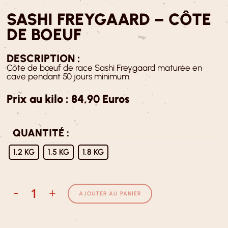
SASHI FREYGAARD – CÔTE
DE BOEUF
DESCRIPTION :
Côte de bœuf de race Sashi Freygaard maturée en
cave pendant 50 jours minimum.
Prix au kilo : 84,90 Euros
QUANTITÉ :
1,2 KG
1,5 KG
1,8 KG
-
+
AJOUTER AU PANIER