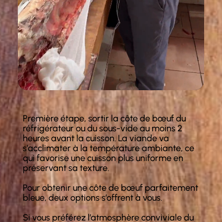
Première étape, sortir la côte de bœuf du
réfrigérateur ou du sous-vide au moins 2
heures avant la cuisson. La viande va
s’acclimater à la température ambiante, ce
qui favorise une cuisson plus uniforme en
préservant sa texture.
Pour obtenir une côte de bœuf parfaitement
bleue, deux options s’offrent à vous.
Si vous préférez l’atmosphère conviviale du