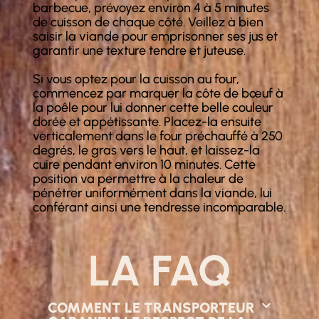
barbecue, prévoyez environ 4 à 5 minutes
de cuisson de chaque côté. Veillez à bien
saisir la viande pour emprisonner ses jus et
garantir une texture tendre et juteuse.
Si vous optez pour la cuisson au four,
commencez par marquer la côte de bœuf à
la poêle pour lui donner cette belle couleur
dorée et appétissante. Placez-la ensuite
verticalement dans le four préchauffé à 250
degrés, le gras vers le haut, et laissez-la
cuire pendant environ 10 minutes. Cette
position va permettre à la chaleur de
pénétrer uniformément dans la viande, lui
conférant ainsi une tendresse incomparable.
LA FAQ
COMMENT LE TRANSPORTEUR