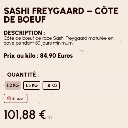
SASHI FREYGAARD – CÔTE
DE BOEUF
DESCRIPTION :
Côte de bœuf de race Sashi Freygaard maturée en
cave pendant 50 jours minimum.
Prix au kilo : 84,90 Euros
QUANTITÉ :
: 1,2 KG
1,2 KG
1,5 KG
1,8 KG
Effacer
101,88
€
TTC