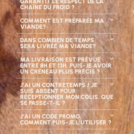
GARANTIT LE RESPECT DE LA
CHAÎNE DU FROID ?
COMMENT EST PRÉPARÉE MA
VIANDE?
DANS COMBIEN DE TEMPS
SERA LIVRÉE MA VIANDE?
MA LIVRAISON EST PRÉVUE
ENTRE 8H ET 13H, PUIS-JE AVOIR
UN CRÉNEAU PLUS PRÉCIS ?
J’AI UN CONTRETEMPS / JE
SUIS ABSENT POUR
RÉCEPTIONNER MON COLIS, QUE
SE PASSE-T-IL ?
J’AI UN CODE PROMO,
COMMENT PUIS-JE L’UTILISER ?