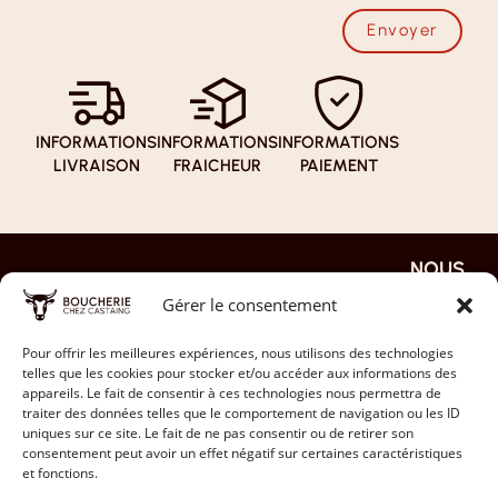
Envoyer
INFORMATIONS
INFORMATIONS
INFORMATIONS
LIVRAISON
FRAICHEUR
PAIEMENT
NOUS
NOS
NOTRE
EN
REJOIN
PAGES
BOUTI
SAVOI
Gérer le consentement
DRE
QUE
R PLUS
ACCUEIL
JE
NOS
LA FAQ
Pour offrir les meilleures expériences, nous utilisons des technologies
DÉPOSE
NOTRE
telles que les cookies pour stocker et/ou accéder aux informations des
VIANDES
MON CV
HISTOIRE
NOS
appareils. Le fait de consentir à ces technologies nous permettra de
traiter des données telles que le comportement de navigation ou les ID
MON
PARTENAIRES
INSTAGRAM
CONTACT
uniques sur ce site. Le fait de ne pas consentir ou de retirer son
PANIER
consentement peut avoir un effet négatif sur certaines caractéristiques
LES AVIS
TIKTOK
NOUS
et fonctions.
MON
TÉLÉPHONER
FACEBOOK