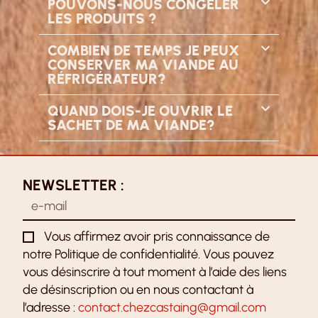
POUVONS-NOUS CONGELER
LES PRODUITS ?
COMBIEN DE TEMPS JE PEUX
CONSERVER MA VIANDE AU
RÉFRIGÉRATEUR?
QUAND DOIS-JE OUVRIR LE
SACHET DE MA VIANDE?
NEWSLETTER :
Vous affirmez avoir pris connaissance de
notre Politique de confidentialité. Vous pouvez
vous désinscrire à tout moment à l’aide des liens
de désinscription ou en nous contactant à
l’adresse :
contact.chezcastaing@gmail.com