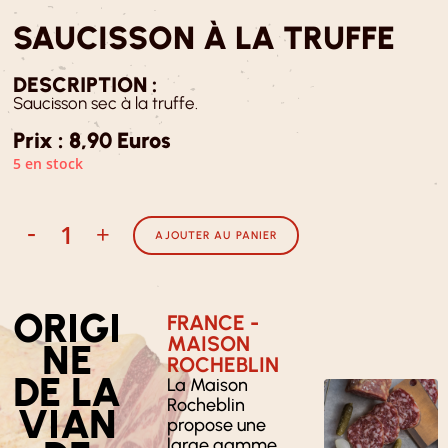
SAUCISSON À LA TRUFFE
DESCRIPTION :
Saucisson sec à la truffe.
Prix : 8,90 Euros
5 en stock
-
+
AJOUTER AU PANIER
ORIGI
FRANCE -
MAISON
NE
ROCHEBLIN
DE LA
La Maison
Rocheblin
VIAN
propose une
large gamme