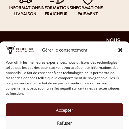
INFORMATIONS
INFORMATIONS
INFORMATIONS
LIVRAISON
FRAICHEUR
PAIEMENT
NOUS
NOS
NOTRE
EN
REJOIN
PAGES
BOUTI
SAVOI
Gérer le consentement
DRE
QUE
R PLUS
ACCUEIL
JE
NOS
LA FAQ
Pour offrir les meilleures expériences, nous utilisons des technologies
DÉPOSE
NOTRE
telles que les cookies pour stocker et/ou accéder aux informations des
VIANDES
MON CV
HISTOIRE
NOS
appareils. Le fait de consentir à ces technologies nous permettra de
traiter des données telles que le comportement de navigation ou les ID
MON
PARTENAIRES
INSTAGRAM
CONTACT
uniques sur ce site. Le fait de ne pas consentir ou de retirer son
PANIER
consentement peut avoir un effet négatif sur certaines caractéristiques
LES AVIS
TIKTOK
NOUS
et fonctions.
MON
TÉLÉPHONER
FACEBOOK
COMPTE
YOUTUBE
Accepter
Refuser