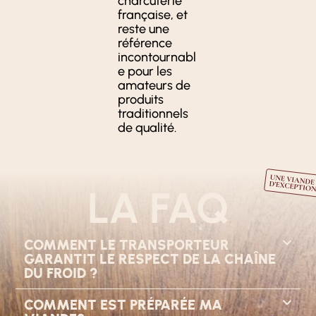
charcuterie
française, et
reste une
référence
incontournabl
e pour les
amateurs de
produits
traditionnels
de qualité.
LA FAQ
COMMENT LE TRANSPORTEUR
GARANTIT LE RESPECT DE LA CHAÎNE
DU FROID ?
COMMENT EST PRÉPARÉE MA