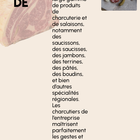
DE
de produits
de
charcuterie et
de salaisons,
notamment
des
saucissons,
des saucisses,
des jambons,
des terrines,
des pâtés,
des boudins,
et bien
d’autres
spécialités
régionales.
Les
charcutiers de
l’entreprise
maîtrisent
parfaitement
les gestes et