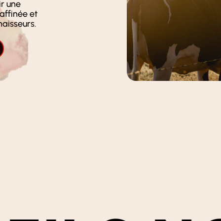
ir une
affinée et
aisseurs.