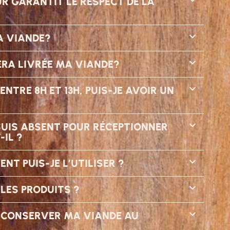
 GARANTIT LE RESPECT DE LA
A VIANDE?
ERA LIVRÉE MA VIANDE?
NTRE 8H ET 13H, PUIS-JE AVOIR UN
 SUIS ABSENT POUR RÉCEPTIONNER
-IL ?
NT PUIS-JE L’UTILISER ?
LES PRODUITS ?
X CONSERVER MA VIANDE AU