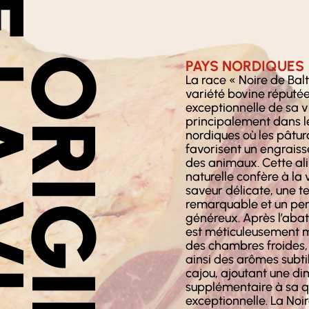
VIANDE
ORIGINE
PAYS NORDIQUES
La race « Noire de Balt
variété bovine réputée
exceptionnelle de sa v
principalement dans l
nordiques où les pâtu
favorisent un engrais
des animaux. Cette al
naturelle confère à la
saveur délicate, une t
remarquable et un per
généreux. Après l’abat
est méticuleusement 
des chambres froides
ainsi des arômes subti
cajou, ajoutant une d
supplémentaire à sa q
exceptionnelle. La Noir