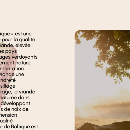
ique » est une
 pour la qualité
iande, élevée
es pays
rages verdoyants
sement naturel
imentation
 viande une
endreté
sillage
tage, la viande
maturée dans
, développant
ls de noix de
imension
ualité
e de Baltique est