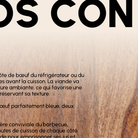
S NOS 
côte de bœuf du réfrigérateur ou du
s avant la cuisson. La viande va
ure ambiante, ce qui favorise une
réservant sa texture.
bœuf parfaitement bleue, deux
hère conviviale du barbecue,
nutes de cuisson de chaque côté.
ande pour emprisonner ses jus et