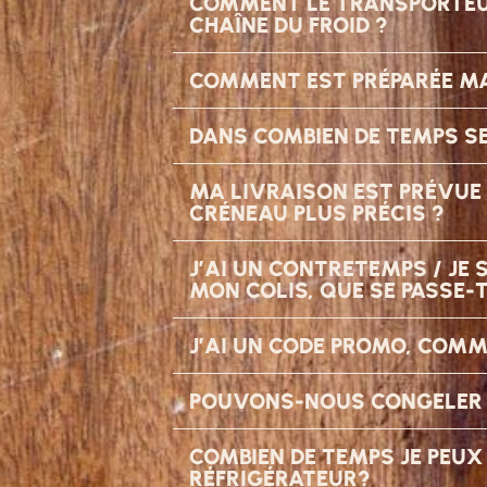
COMMENT LE TRANSPORTEUR
CHAÎNE DU FROID ?
COMMENT EST PRÉPARÉE M
DANS COMBIEN DE TEMPS S
MA LIVRAISON EST PRÉVUE E
CRÉNEAU PLUS PRÉCIS ?
J’AI UN CONTRETEMPS / JE
MON COLIS, QUE SE PASSE-T
J’AI UN CODE PROMO, COMME
POUVONS-NOUS CONGELER 
COMBIEN DE TEMPS JE PEU
RÉFRIGÉRATEUR?