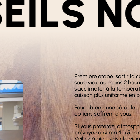
ONSEIL
Première étape, sortir la 
sous-vide au moins 2 heure
s’acclimater à la températ
cuisson plus uniforme en p
Pour obtenir une côte de 
options s’offrent à vous.
Si vous préférez l’atmosp
prévoyez environ 4 à 5 mi
Veillez à bien saisir la vi