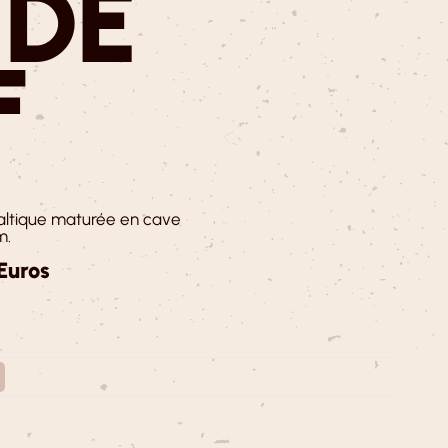
 DE
F
altique maturée en cave
m.
 Euros