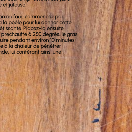
 et juteuse.
sson au four, commencez par
 la poêle pour lui donner cette
étissante. Placez-la ensuite
 préchauffé à 250 degrés, le gras
 cuire pendant environ 10 minutes.
e à la chaleur de pénétrer
e, lui conférant ainsi une