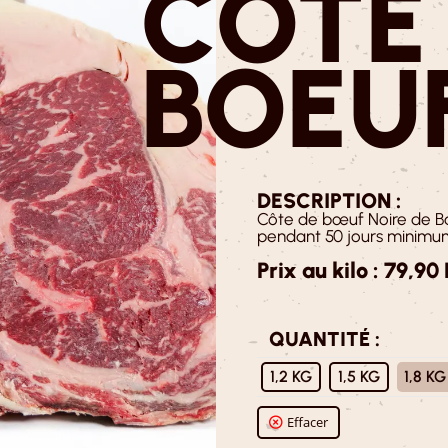
CÔTE
BOEU
DESCRIPTION :
Côte de bœuf Noire de B
pendant 50 jours minimu
Prix au kilo : 79,90
QUANTITÉ :
: 1,8 KG
1,2 KG
1,5 KG
1,8 KG
Effacer