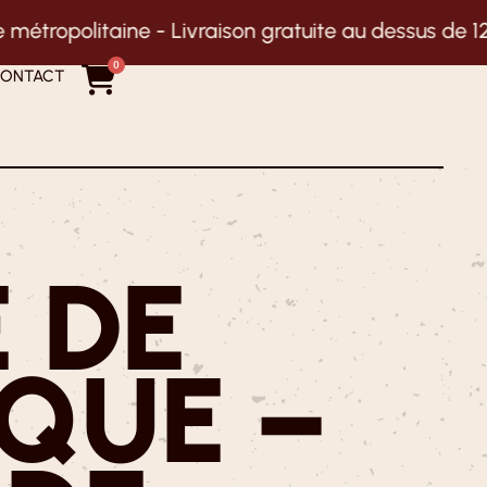
son gratuite au dessus de 125€ en Nouvelle-Aquitai
0
ONTACT
 DE
QUE –