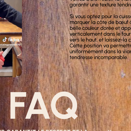
garantir une texture tendre
Si vous optez pour la cui
marquer la côte de bœuf à
belle couleur dorée et app
verticalement dans le four
vers le haut, et laissez-la
Cette position va permettr
uniformément dans la viand
tendresse incomparable.
 FAQ